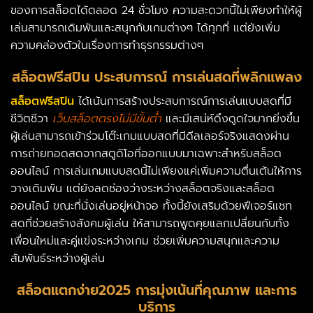
ของการสล็อตได้ตลอด 24 ชั่วโมง ความสะดวกนี้ไม่เพียงทำให้ผู้
เล่นสามารถเดิมพันและสนุกกับเกมต่างๆ ได้ทุกที่ แต่ยังเพิ่ม
ความคล่องตัวในเรื่องการทำธุรกรรมต่างๆ
สล็อตฟรีสปิน ประสบการณ์ การเล่นสดที่พลิกแพลง
สล็อตฟรีสปิน
ได้เน้นการสร้างประสบการณ์การเล่นแบบสดที่มี
ชีวิตชีวา
เว็บสล็อตตรงไม่มีขั้นต่ำ
และมีเสน่ห์ดึงดูดใจมากยิ่งขึ้น
ผู้เล่นสามารถเข้าร่วมโต๊ะเกมแบบสดที่มีดีลเลอร์จริงแสดงผ่าน
การถ่ายทอดสดจากสตูดิโอที่ออกแบบมาเฉพาะสำหรับสล็อต
ออนไลน์ การเล่นเกมแบบสดนี้ไม่เพียงแค่เพิ่มความตื่นเต้นให้การ
วางเดิมพัน แต่ยังลดช่องว่างระหว่างสล็อตจริงและสล็อต
ออนไลน์ ขณะที่นั่งเล่นอยู่หน้าจอ ทั้งนี้ยังเสริมด้วยฟีเจอร์แชท
สดที่ช่วยสร้างสังคมผู้เล่น ให้สามารถพูดคุยแลกเปลี่ยนกับทั้ง
เพื่อนใหม่และคู่แข่งระหว่างเกม ช่วยเพิ่มความสนุกและความ
สัมพันธ์ระหว่างผู้เล่น
สล็อตแตกง่าย2025 การมุ่งเน้นที่คุณภาพ และการ
บริการ